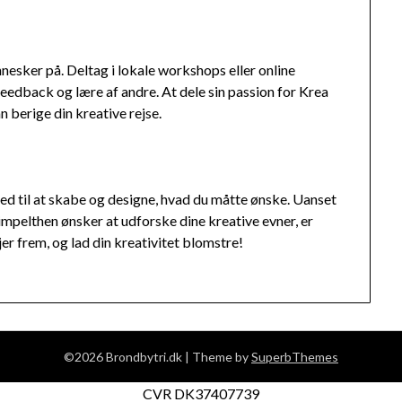
esker på. Deltag i lokale workshops eller online
feedback og lære af andre. At dele sin passion for Krea
 berige din kreative rejse.
ihed til at skabe og designe, hvad du måtte ønske. Uanset
simpelthen ønsker at udforske dine kreative evner, er
jer frem, og lad din kreativitet blomstre!
©2026 Brondbytri.dk
| Theme by
SuperbThemes
CVR DK37407739