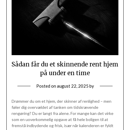
Sådan får du et skinnende rent hjem
på under en time
Posted on
august 22, 2025
by
Drømmer du om et hjem, der skinner af renlighed – men
føler dig overvældet af tanken om tidskrævende
rengøring? Du er langt fra alene. For mange kan det virke
som en uoverkommelig opgave at få hele boligen til at
fremstå indbydende og frisk, især når kalenderen er fyldt